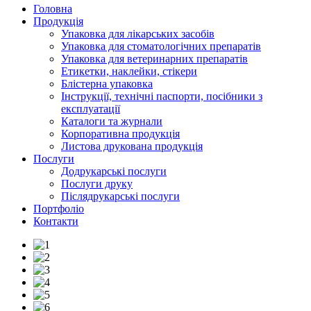
Головна
Продукція
Упаковка для лікарських засобів
Упаковка для стоматологічних препаратів
Упаковка для ветеринарних препаратів
Етикетки, наклейки, стікери
Блістерна упаковка
Інструкції, технічні паспорти, посібники з
експлуатації
Каталоги та журнали
Корпоративна продукція
Листова друкована продукція
Послуги
Додрукарські послуги
Послуги друку
Післядрукарські послуги
Портфоліо
Контакти