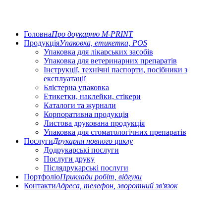
Головна
Про доукарню M-PRINT
Продукція
Упаковка, етикетка, POS
Упаковка для лікарських засобів
Упаковка для ветеринарних препаратів
Інструкції, технічні паспорти, посібники з
експлуатації
Блістерна упаковка
Етикетки, наклейки, стікери
Каталоги та журнали
Корпоративна продукція
Листова друкована продукція
Упаковка для стоматологічних препаратів
Послуги
Друкарня повного циклу
Додрукарські послуги
Послуги друку
Післядрукарські послуги
Портфоліо
Приклади робіт, відгуки
Контакти
Адреса, телефон, зворотний зв'язок