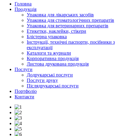
Головна
Продукція
Упаковка для лікарських засобів
Упаковка для стоматологічних препаратів
Упаковка для ветеринарних препаратів
Етикетки, наклейки, стікери
Блістерна упаковка
Інструкції, технічні паспорти, посібники з
експлуатації
Каталоги та журнали
Корпоративна продукція
Листова друкована продукція
Послуги
Додрукарські послуги
Послуги друку
Післядрукарські послуги
Портфоліо
Контакти