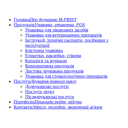
Головна
Про доукарню M-PRINT
Продукція
Упаковка, етикетка, POS
Упаковка для лікарських засобів
Упаковка для ветеринарних препаратів
Інструкції, технічні паспорти, посібники з
експлуатації
Блістерна упаковка
Етикетки, наклейки, стікери
Каталоги та журнали
Корпоративна продукція
Листова друкована продукція
Упаковка для стоматологічних препаратів
Послуги
Друкарня повного циклу
Додрукарські послуги
Послуги друку
Післядрукарські послуги
Портфоліо
Приклади робіт, відгуки
Контакти
Адреса, телефон, зворотний зв'язок