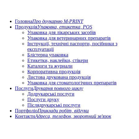
Головна
Про доукарню M-PRINT
Продукція
Упаковка, етикетка, POS
Упаковка для лікарських засобів
Упаковка для ветеринарних препаратів
Інструкції, технічні паспорти, посібники з
експлуатації
Блістерна упаковка
Етикетки, наклейки, стікери
Каталоги та журнали
Корпоративна продукція
Листова друкована продукція
Упаковка для стоматологічних препаратів
Послуги
Друкарня повного циклу
Додрукарські послуги
Послуги друку
Післядрукарські послуги
Портфоліо
Приклади робіт, відгуки
Контакти
Адреса, телефон, зворотний зв'язок