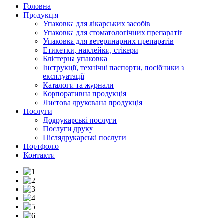
Головна
Продукція
Упаковка для лікарських засобів
Упаковка для стоматологічних препаратів
Упаковка для ветеринарних препаратів
Етикетки, наклейки, стікери
Блістерна упаковка
Інструкції, технічні паспорти, посібники з
експлуатації
Каталоги та журнали
Корпоративна продукція
Листова друкована продукція
Послуги
Додрукарські послуги
Послуги друку
Післядрукарські послуги
Портфоліо
Контакти