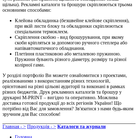
щільна). Рекламні каталоги та брошури скріплюються трьома
основними способами:
Клейова обкладинка (безшвейне клейове скріплення),
при якій листи блоку та обкладинки скріплюються
спеціальним термоклеєм.
Скріплення скобою - вид брошурування, при якому
скоби кріпляться за допомогою ручного степлера або
напівавтоматичного обладнання.
Плетіння пластиковою або металевою пружиною.
Пружини бувають різного діаметру, розміру та різної
колірної гами.
У розділі портфоліо Ви можете ознайомитися з проектами,
реалізованими з використанням різних технологій,
орієнтовані на різні цільові аудиторії та виконані в рамках
різних бюджетів. Друк рекламних каталогів та брошур у
друкарні M-PRINT – вигідно та оперативно. Можлива
доставка готової продукції до всіх регіонів України! Що
потрібно від Вас для замовлення? Зв'язатися з нами будь-яким
зручним для Вас способом!
Главная - >
Продукція - >
Каталоги та журнали
Головна