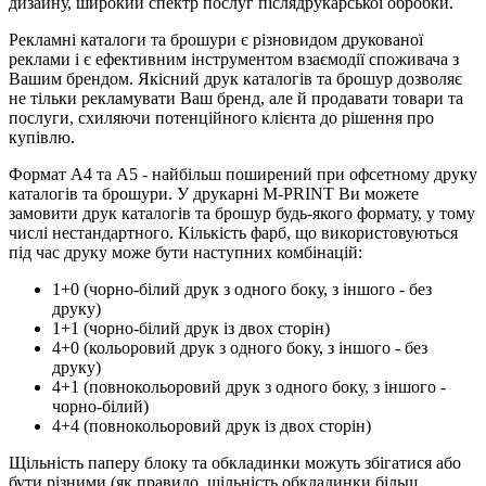
дизайну, широкий спектр послуг післядрукарської обробки.
Рекламні каталоги та брошури є різновидом друкованої
реклами і є ефективним інструментом взаємодії споживача з
Вашим брендом. Якісний друк каталогів та брошур дозволяє
не тільки рекламувати Ваш бренд, але й продавати товари та
послуги, схиляючи потенційного клієнта до рішення про
купівлю.
Формат А4 та А5 - найбільш поширений при офсетному друку
каталогів та брошури. У друкарні M-PRINT Ви можете
замовити друк каталогів та брошур будь-якого формату, у тому
числі нестандартного. Кількість фарб, що використовуються
під час друку може бути наступних комбінацій:
1+0 (чорно-білий друк з одного боку, з іншого - без
друку)
1+1 (чорно-білий друк із двох сторін)
4+0 (кольоровий друк з одного боку, з іншого - без
друку)
4+1 (повнокольоровий друк з одного боку, з іншого -
чорно-білий)
4+4 (повнокольоровий друк із двох сторін)
Щільність паперу блоку та обкладинки можуть збігатися або
бути різними (як правило, щільність обкладинки більш