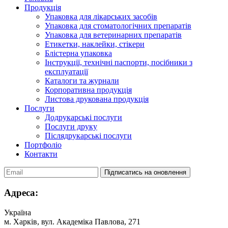
Продукція
Упаковка для лікарських засобів
Упаковка для стоматологічних препаратів
Упаковка для ветеринарних препаратів
Етикетки, наклейки, стікери
Блістерна упаковка
Інструкції, технічні паспорти, посібники з
експлуатації
Каталоги та журнали
Корпоративна продукція
Листова друкована продукція
Послуги
Додрукарські послуги
Послуги друку
Післядрукарські послуги
Портфоліо
Контакти
Адреса:
Українa
м. Харків, вул. Академіка Павлова, 271